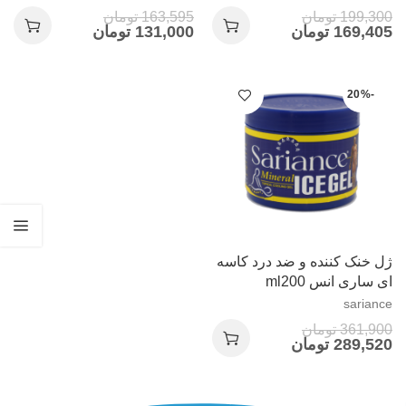
199,300
تومان
163,595
تومان
169,405
تومان
131,000
تومان
-20%
ژل خنک کننده و ضد درد کاسه
ای ساری انس ml200
sariance
361,900
تومان
289,520
تومان