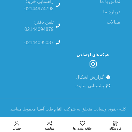
تماس با ما
راهنمایی خرید:
02144974798
درباره ما
مقالات
تلفن دفتر:
02144094879
02144095037
شبکه های اجتماعی
گزارش اشکال
پشتیبانی سایت
کلیه حقوق وبسایت متعلق به
شرکت التیام طب آسیا
محفوظ میباشد
فروشگاه
علاقه مندی ها
مقایسه
حساب