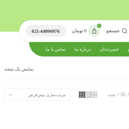
0
جستجو
0
تومان
021-44096976
خمیردندان
درباره ما
تماس با ما
نمایش یک نتیجه
30
همه