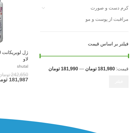
کرم دست و صورت
مراقبت از پوست و مو
فیلتر بر اساس قیمت
لاو
shutal
قیمت:
181,980 تومان
—
181,990 تومان
242,650
تومان
181,987
توم
فیلتر