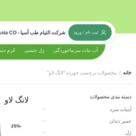
شرکت التیام طب آسیا - Eltiam Teb Asia CO
ثبت نام / ورود
آب نبات سرماخوردگی
ژل جنسی
کرم دس
ضد درد
خانه
محصولات برچسب خورده “لانگ لاو”
دسته بندی محصولات
لانگ لاو
آبنبات سرد
خمیر دندان
-25%
ژل